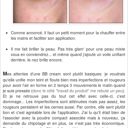
Comme annoncé, il faut un petit moment pour la chauffer entre
les mains et faciliter son application.
Il me fait briller la peau. Pas très glam' pour une peau mixte
vous en conviendrez... et même quand j'ajoute un voile unifiant
derrière, le nez brille encore.
M
es attentes d'une BB cream sont plutôt basiques: je voudrais
qu'elle unifie mon teint et floute bien mes imperfections et rougeurs
pour avoir l'air en forme en 2 temps 3 mouvements le matin quand
je suis pressée (
donc le côté "travail du produit" me rebute un peu
).
Et je ne retrouve pas du tout cet effet avec celle-ci, c'est
dommage... Les imperfections sont atténuées mais pas assez, les
rougeurs persistent et les cernes aussi. Par contre, elle sent plutôt
bon et c'est agréable lors de l'application. J'ai lu qu'il était bien de
l'associer avec la poudre compact associée mais à nouveau, ça
demande du chipotage et en plus, ce n'est pas très économique.