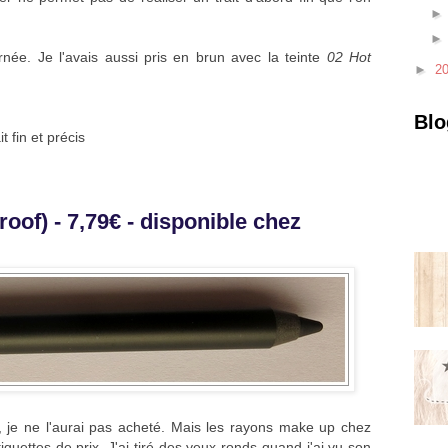
ournée. Je l'avais aussi pris en brun avec la teinte
02 Hot
►
2
Blo
t fin et précis
roof) - 7,79€ - disponible chez
on, je ne l'aurai pas acheté. Mais les rayons make up chez
iquettes de prix. J'ai tiré des yeux ronds quand j'ai vu son