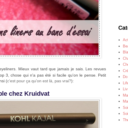
Cat
Act
Be
Bl
Ch
Ch
s eyeliners. Mieux vaut tard que jamais je sais. Les revues
Cr
op 3, chose qui n'a pas été si facile qu'on le pense. Petit
Do 
si (
c'est pour ça qu'on est là, pas vrai?
):
Lif
Liv
ible chez Kruidvat
Ma
Ma
So
So
Th