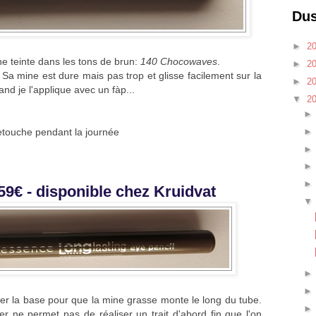
Dus
►
2
une teinte dans les tons de brun:
140 Chocowaves
.
►
2
uer. Sa mine est dure mais pas trop et glisse facilement sur la
►
2
and je l'applique avec un fàp...
▼
2
retouche pendant la journée
,59€ - disponible chez Kruidvat
ourner la base pour que la mine grasse monte le long du tube.
ller ne permet pas de réaliser un trait d'abord fin que l'on