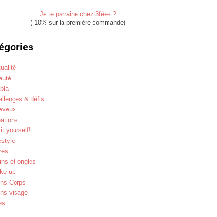
Je te parraine chez 3fées ?
(-10% sur la première commande)
égories
ualité
auté
abla
allenges & défis
eveux
éations
it yourself!
estyle
res
ins et ongles
ke up
ins Corps
ins visage
és