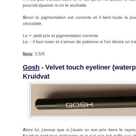
pourrait épaissir si on le souhaite.
S
inon la pigmentation est correcte et il tient toute la j
chocolate
.
Le +: petit prix et pigmentation correcte.
Le -: il faut ruser et s'armer de patience si l'on désire un trai
Note
: 2,5/5
Gosh
- Velvet touch eyeliner (waterp
Kruidvat
A
lors lui, j'avoue que si j'avais vu son prix dans le ray
Kruidvat sont tous mélangés et je n'ai pas fait gaffe aux ét