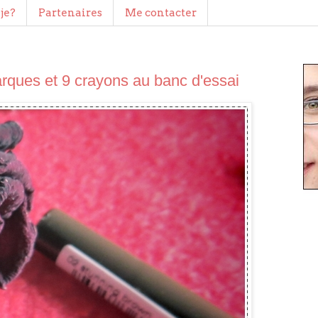
je?
Partenaires
Me contacter
arques et 9 crayons au banc d'essai