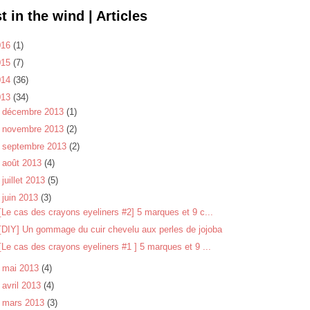
t in the wind | Articles
016
(1)
015
(7)
014
(36)
013
(34)
►
décembre 2013
(1)
►
novembre 2013
(2)
►
septembre 2013
(2)
►
août 2013
(4)
►
juillet 2013
(5)
▼
juin 2013
(3)
[Le cas des crayons eyeliners #2] 5 marques et 9 c...
[DIY] Un gommage du cuir chevelu aux perles de jojoba
[Le cas des crayons eyeliners #1 ] 5 marques et 9 ...
►
mai 2013
(4)
►
avril 2013
(4)
►
mars 2013
(3)