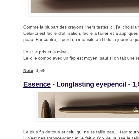
C
omme la plupart des crayons liners testés ici, j'ai choisi 
Celui-ci est facile d'utilisation, facile à tailler et à appliq
peau. Par contre, il perd en intensité au fil de la journée qu
Le +: le prix et la mine
Le -: le combo avec un fàp est moyen, sauf si on fait une 
Note
: 3,5/5
Essence
- Longlasting eyepencil - 1
L
e plus fin de tous et celui qui ne se taille pas. Il faut t
Il n'est pas transcendant et le fait qu'on ne puisse le tai