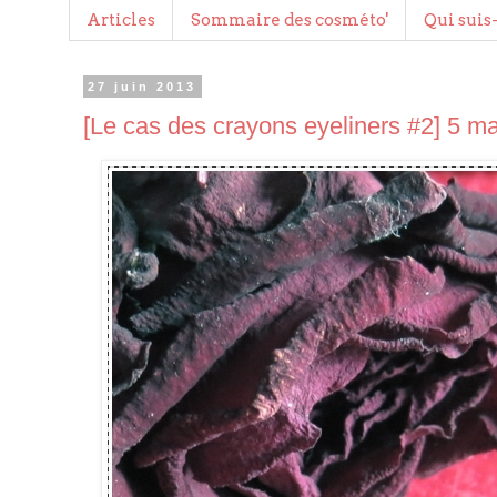
Articles
Sommaire des cosméto'
Qui suis-
27 juin 2013
[Le cas des crayons eyeliners #2] 5 m