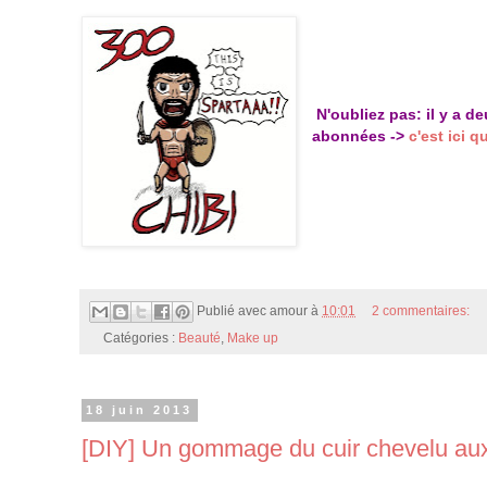
N'oubliez pas: il y a d
abonnées ->
c'est ici q
Publié avec amour à
10:01
2 commentaires:
Catégories :
Beauté
,
Make up
18 juin 2013
[DIY] Un gommage du cuir chevelu aux